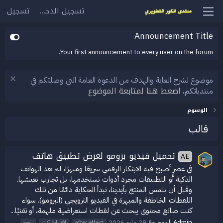
تسجيل الدخول
تسجيل
Announcement Title
Your first announcement to every user on the forum.
موضوع لشرح الغاية والهدف من الدعوة العامة التي وصلتكم في
اضغط هنا لمتابعة الموضوع
منتدياتكم،
الوسوم
قالب
تحميل فيديو برومو لعرض تطبيق هاتف
AE
في عصرٍ أصبح فيه الابتكار الرقمي سريعًا ومبهرًا، لم تعد الهواتف
الذكية أو التطبيقات مجرد أدوات نستخدمها، بل تجارب نعيشها.
وقبل أن نلمس المنتج بأيدينا، تبدأ الحكاية دائمًا من تلك
اللقطات الخاطفة والمبهرة في الفيديو الترويجي (البرومو). سواء
كنت صانع محتوى يبحث عن لقطات استعراضية ملهمة، أو تقنيًا...
Admin
الموضوع
29 مايو 2026
after effect
افتر ايفيكت
برومو