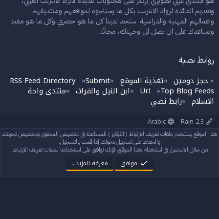
هو منتدى عربي تطويري يرتكز على محتويات عديدة لاثراء الانترنت العربي،
وتقديم الفائدة لرواد الانترنت بكل ما يحتاجوه لمواقعهم ومنتدياتهم
واعمالهم المهنية والدراسية. ستجد لدينا كل ما هو حصري وكل ما هو مفيد
ويساعدك على ان تصل الى وجهتك، مجانًا.
روابط نصية
حجز دومين
تغذية الموقع
Submit
RSS Feed Directory
»
»
»
»
Top Blog Feeds
Url
ابن النيل والفرات
منتدى واحة
»
»
»
الاسلام
رابط نصي
»
Arabic
Rain 2.3
إتصل بنا
الشروط والقوانين
سياسة الخصوصية
مساعدة
الرئيسية
هذا الموقع يستخدم ملفات تعريف الارتباط (الكوكيز ) للمساعدة في تخصيص المحتوى وتخصيص تجربتك
R
S
والحفاظ على تسجيل دخولك إذا قمت بالتسجيل.
S
من خلال الاستمرار في استخدام هذا الموقع، فإنك توافق على استخدامنا لملفات تعريف الارتباط.
®
Community platform by XenForo
© 2010-2024 XenForo Ltd.
StylesFactory.pl
Rain theme made by
موافق
معرفة المزيد…