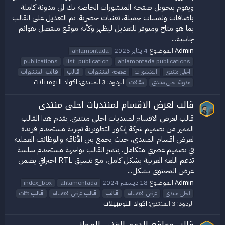
ويقوم بتحويل صفحة المنشورات الخاصة بك الى مدونة كاملة
باضافات ولمسات جميلة، تقنيات حصرية. تم التعديل على القالب
بما هو متاح ومتوفر للتعديل ليظهر وكأنه موقع منفصل بقوائم
جانبية...
Admin
الموضوع
4 يناير 2025
ahlamontada
publications
list_publication
ahlamontada publications
احلى منتدى
المنشورات
صفحة المنشورات
قالب
قالب
المنشورات
اكواد التومبيلات
الردود: 3
المنتدى:
مدونة احلى منتدى
مقالات
قالب لعرض الاقسام لمنتديات احلى منتدى
قالب لعرض الاقسام لمنتديات احلى منتدى. يقدم هذا القالب
المميز من تصميم شركة إنكور التطويرية تجربة مستخدم فريدة
لعرض أقسام المنتدى، حيث يجمع بين الأناقة والوظائف العملية
في تصميم عصري متكامل. يتميز القالب بواجهة مستخدم سلسة
تدعم اللغة العربية بشكل كامل، مع تنسيق RTL احترافي يضمن
عرض المحتوى بشكل...
Admin
الموضوع
18 ديسمبر 2024
index_box
ahlamontada
احلى منتدى
عرض الاقسام
قالب
قالب
عرض الاقسام
قالب
فئات
اكواد التومبيلات
الردود: 3
المنتدى:
قالب مواقع الدعم الفني المجاني