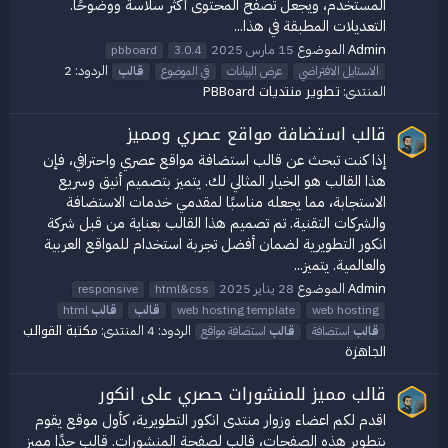
المستخدم، ويجعل تصفح المحتوى أكثر سلاسة ووضوحًا.
التعديلات المطبقة في هذا...
Admin
الموضوع
15 مارس 2025
pbboard
3.0.4
الردود: 2
الاستايل الافتراضي
عرض البيانات
في الموضوع
قالب
تطوير منتديات PBBoard
المنتدى:
قالب استضافة مواقع عصري ومميز
إذا كنت تبحث عن قالب استضافة مواقع عصري واحترافي، فإن
هذا القالب هو الخيار المثالي لك. يتميز بتصميم أنيق وسريع
الاستجابة، مما يجعله مناسبًا لمقدمي خدمات الاستضافة
والشركات التقنية. تم تصميم هذا القالب بعناية من قبل شركة
انكور التطويرية لضمان أفضل تجربة استخدام للمواقع العربية
والعالمية. يتميز...
Admin
الموضوع
28 يناير 2025
responsive
html&css
web hosting
web hosting template
قالب
قالب
html
مكتبة القوالب
الردود: 4
المنتدى:
قالب
استضافة
قالب
استضافة مواقع
الجاهزة
قالب مميز للمنشورات حصري على انكور
اقدم لكم اعضاء وزوار منتدى انكور التطويرية، كأول موقع يقوم
بتطوير هذه الصفحات، قالب لصفحة المنشورات. قالب جدًا مميز