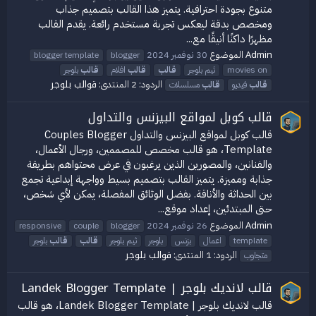
متنوع بجودة احترافية. يتميز هذا القالب بتصميم جذاب
ومخصص بدقة ليعكس تجربة مستخدم رائعة. يقدم القالب
مظهرًا داكنًا أنيقًا مع...
Admin
الموضوع
30 نوفمبر 2024
blogger template
blogger
movies on
ثيم بلوجر
قالب
قالب
افلام
قالب
بلوجر
قوالب بلوجر
الردود: 2
المنتدى:
قالب
فيديو
قالب
مسلسلات
قالب كوبل لمواقع البيزنس والتداول
قالب كوبل لمواقع البيزنس والتداول Couples Blogger
Template، هو قالب مخصص للمصممين، ورجال الأعمال،
والفنانين، والمصورين الذين يرغبون في عرض محتواهم بطريقة
جذابة ومميزة. يتميز القالب بتصميم بسيط وواجهة إبداعية تجمع
بين الحداثة والأناقة. بفضل الوثائق المفصلة، يمكن لأي شخص،
حتى المبتدئين، إعداد موقع...
Admin
الموضوع
26 نوفمبر 2024
responsive
couple
blogger
template
اعمال
بزنس
بلوجر
ثيم بلوجر
قالب
قالب
بلوجر
قوالب بلوجر
الردود: 1
المنتدى:
متجاوب
قالب لانديك بلوجر | Landek Blogger Template
قالب لانديك بلوجر | Landek Blogger Template، هو قالب