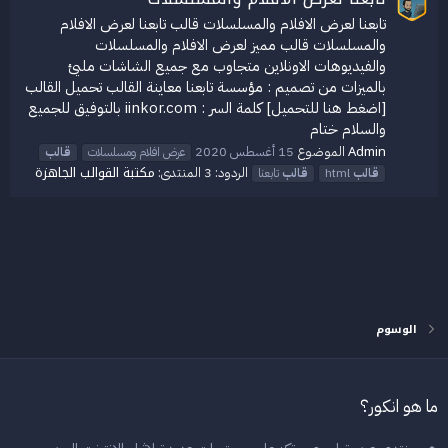
تابعنا لعرض الافلام والمسلسلات قالب تابعنا لعرض الافلام
والمسلسلات قالب مميز لعرض الافلام والمسلسلات
والفيديوهات الاونلاين متجاوب مع جميع الشاشات مليئ
بالميزات من تصميم : مؤسسة تابعنا معاينة القالب تحميل القالب
[اضغط هنا للتحميل] كلمة السر : iinkor.com بالتوفيق للجميع
والسلام ختام
Admin
الموضوع
15 أغسطس 2020
عرض افلام ومسلسلات
قالب
مكتبة القوالب الجاهزة
الردود: 3
المنتدى:
قالب
html
قالب
تابعنا
الوسوم
ما هو انكور؟