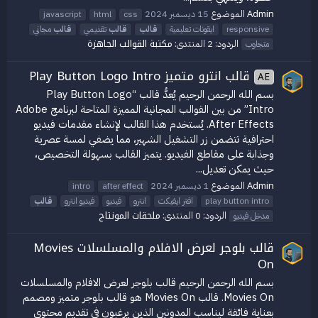
Admin
الموضوع
15 ديسمبر 2024
javascript
html
css
responsive
ايقونات تعليمية
قالب
قالب
تقديمي
قالب
مجاني
مكتبة القوالب الجاهزة
الردود: 2
المنتدى:
متجاوب
قالب انترو متميز Play Button Logo Intro
AE
بسم الله الرحمن الرحيم يُعدُّ قالب “Play Button Logo
Intro” من بين القوالب المجانية المميزة المتاحة لبرنامج Adobe
After Effects. يُستخدم هذا القالب لإنشاء مقدمات فيديو
احترافية تتضمن زر التشغيل الشهير، مما يضفي لمسة عصرية
وجذابة على مقاطع الفيديو. يتميز القالب بسهولة التخصيص،
حيث يمكن تعديل...
Admin
الموضوع
1 ديسمبر 2024
intro
after effect
play button intro
افتر ايفيكت
انترو
فيديو
فيديو انترو
قالب
ملحقات المونتاج
الردود: 0
المنتدى:
مدخل فيديو
قالب بلوجر لعرض الافلام والمسلسلات Movies
On
بسم الله الرحمن الرحيم قالب بلوجر لعرض الافلام والمسلسلات
Movies On. قالب Movies On هو قالب بلوجر متميز ومصمم
بعناية فائقة ليناسب المدونين الذين يرغبون في تقديم محتوى