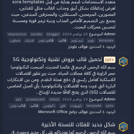
متعدد الاستخدامات صُمم بعناية من قِبل sora templates
لعرض إبداعاتك بشكل أنيق وجذاب. القالب مثالي للفنانين،
المصورين، المبرمجين، المستقلين، والمحترفين المبدعين، حيث
يجمع بين التصميم الأمامي الجذاب وبنية ترميز قوية ومحسنة
لتحسين محركات البحث...
Admin
الموضوع
25 نوفمبر 2024
responsive
landke
blogger
template
بلوجر
ثيم بلوجر
قالب
قالب
بلوجر
لانديك
متجاوب
قوالب بلوجر
الردود: 1
المنتدى:
تحميل قالب عروض تقنية وتكنولوجية 5G
pptx
بسم الله الرحمن الرحيم في عالمنا الحديث، أصبحت التكنولوجيا
حجر الزاوية في كافة مجالات الحياة، حيث يبرز تطور الاتصالات
اللاسلكية كعامل رئيسي في دفع عجلة التقدم. ومن بين الابتكارات
البارزة التي غيرت وجه الاتصالات والتكنولوجيا، يأتي الجيل الخامس
للاتصالات (5G) الذي يفتح آفاقًا جديدة للإبداع...
Admin
الموضوع
19 نوفمبر 2024
ppt
powerpoint
hiteck
pptx
template
باوربوينت
تقني
تكنولوجي
قالب
قالب
عرض
قوالب برامج Microsoft Office
الردود: 1
المنتدى:
شكل جديد للفئات للنسخة الأخيرة
بسم الله الرحمن الرحيم كما عودناكم على كل جديد وحصري في