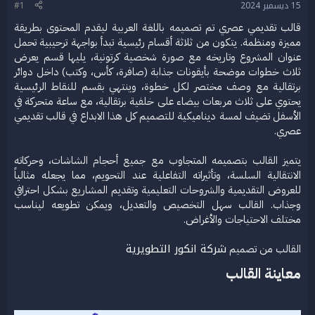
15 ديسمبر 2024
#1
ع
قالب تقديمي عصري تم تصميمه باللغة العربية ليقدم المحتوى بطريقة
مميزة ومنظمة. يتكون من ثلاثة أقسام رئيسية تبدأ بواجهة ترحيبية تحمل
عنوان المشروع وتاريخه مع صورة شخصية كرتونية، يليها قسم يعرض
ثلاث خطوات موضحة بأيقونات جذابة (صافرة، كأس، وكتب) داخل دوائر
برتقالية مع وصف مختصر لكل خطوة، وينتهي بقسم للنقاط الرئيسية
يحتوي على ثلاث مربعات بيضاء على خلفية برتقالية، مع ساعة متحركة في
الأسفل تضيف لمسة ديناميكية للتصميم كل هذا الابداع في قالب تقديمي
عصري.
يتميز القالب بتصميمه المتجاوب مع جميع أحجام الشاشات، وحركاته
الانتقالية السلسة، وتأثيراته التفاعلية عند التحويم، مما يجعله مثالياً
للعروض التقديمية والشروحات التعليمية وتقديم المشاريع بشكل احترافي
وجذاب. القالب سهل التخصيص والتعديل، ويمكن تطويعه ليناسب
مختلف الاحتياجات والأغراض.
شركة انكور التطويرية
القالب من تصميم
معاينة القالب​