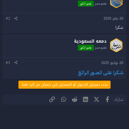
عضو مميز
عضو انكور
20 يناير 2025
#2
شكرا
دمعه السعودية
عضو مميز
عضو انكور
20 يوليو 2025
#3
شكرا على الصور الرائع
يجب تسجيل الدخول أو التسجيل كي تتمكن من الرد هنا.
فيسبوك
X (Twitter)
LinkedIn
Reddit
WhatsApp
الرابط
شارك: