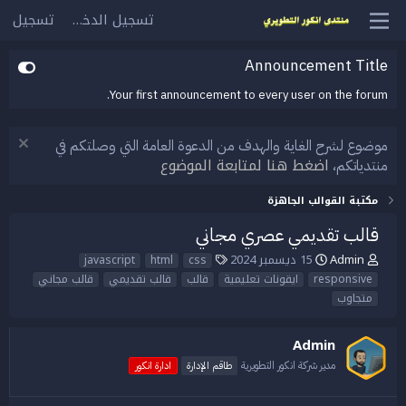
تسجيل الدخول
تسجيل
Announcement Title
Your first announcement to every user on the forum.
موضوع لشرح الغاية والهدف من الدعوة العامة التي وصلتكم في
اضغط هنا لمتابعة الموضوع
منتدياتكم،
مكتبة القوالب الجاهزة
قالب تقديمي عصري مجاني
Admin
15 ديسمبر 2024
ب
ت
ا
css
html
javascript
ا
ا
ل
responsive
ايقونات تعليمية
قالب
قالب تقديمي
قالب مجاني
د
ر
و
متجاوب
ئ
ي
س
ا
خ
و
ل
ا
م
Admin
م
ل
مدير شركة انكور التطويرية
طاقم الإدارة
ادارة انكور
و
ب
ض
د
و
ء