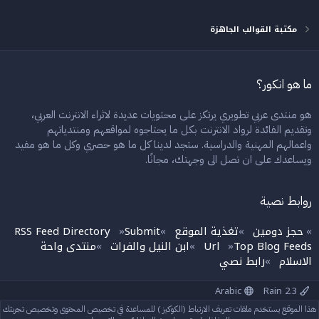
مكتبة القوالب الجاهزة
ما هو انكور؟
هو منتدى عربي تطويري يرتكز على محتويات عديدة لاثراء الانترنت العربي،
وتقديم الفائدة لرواد الانترنت بكل ما يحتاجوه لمواقعهم ومنتدياتهم
واعمالهم المهنية والدراسية. ستجد لدينا كل ما هو حصري وكل ما هو مفيد
ويساعدك على ان تصل الى وجهتك، مجانًا.
روابط نصية
حجز دومين
تغذية الموقع
Submit
RSS Feed Directory
»
»
»
»
Top Blog Feeds
Url
ابن النيل والفرات
منتدى واحة
»
»
»
الاسلام
رابط نصي
»
Arabic
Rain 2.3
إتصل بنا
الشروط والقوانين
سياسة الخصوصية
مساعدة
الرئيسية
هذا الموقع يستخدم ملفات تعريف الارتباط (الكوكيز ) للمساعدة في تخصيص المحتوى وتخصيص تجربتك
R