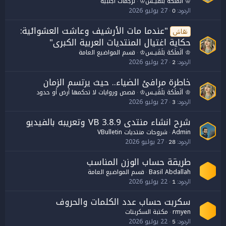
♔ اَلَملَكهَ بَلَقَيــس♔
ترجمات أجنبية
ل
27 يوليو 2026
الردود
0
"عندما مات الأرشيف وعاشت العشوائية:
نقاش
حكاية اغتيال المنتديات العربية الكبرى"
♔ اَلَملَكهَ بَلَقَيــس♔
قسم المواضيع العامة
27 يوليو 2026
الردود
2
خاطرة مرافئ الضياء.. حيث يرتسم الزمان
♔ اَلَملَكهَ بَلَقَيــس♔
قصص وروايات لا تحكمها أرض أو حدود
27 يوليو 2026
الردود
3
شرح انشاء منتدى VB 3.8.9 وتعريبه بالفيديو
Admin
شروحات منتديات VBulletin
27 يوليو 2026
الردود
28
طريقة حساب الوزن المناسب
Basil Abdallah
قسم المواضيع العامة
22 يوليو 2026
الردود
1
سكربت حساب عدد الكلمات والحروف
rmyen
مكتبة السكربتات
22 يوليو 2026
الردود
5