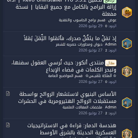
برنامج
إزالة البرامج بالكامل مع جميع البقايا | نسخة
مفعلة
عوض
قسم برامج الحاسوب والتقنية
29 يوليو 2026
الردود
0
إذ تقلْ ما يثقُلُ صدرك، فأثقلوا الثِّقلَ ثِقلاً
Admin
ديوان ومحاورات حصريه للشعر
27 يوليو 2026
الردود
2
منتدى أنكور: حيث تُرسي العقول سفنها،
مقال
وتبحر الكلمات في فضاء الإبداع
♔ اَلَملَكهَ بَلَقَيــس♔
قسم المواضيع العامة
27 يوليو 2026
الردود
0
الأساس البنيوي لاستشعار الروائح بواسطة
م
مستقبلات الروائح الهتيرومرية في الحشرات
ق
ا
Admin
ملخصات المقالات العلمية
ل
27 يوليو 2026
الردود
2
هندسة الدمار: قراءة في الاستراتيجيات
م
العسكرية الحديثة بالشرق الأوسط
ق
ا