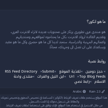
ما هو انكور؟
هو منتدى عربي تطويري يرتكز على محتويات عديدة لاثراء الانترنت العربي،
وتقديم الفائدة لرواد الانترنت بكل ما يحتاجوه لمواقعهم ومنتدياتهم
واعمالهم المهنية والدراسية. ستجد لدينا كل ما هو حصري وكل ما هو مفيد
ويساعدك على ان تصل الى وجهتك، مجانًا.
روابط نصية
حجز دومين
تغذية الموقع
Submit
RSS Feed Directory
»
»
»
»
Top Blog Feeds
Url
ابن النيل والفرات
منتدى واحة
»
»
»
الاسلام
رابط نصي
»
Arabic
Rain 2.3
إتصل بنا
الشروط والقوانين
سياسة الخصوصية
مساعدة
الرئيسية
هذا الموقع يستخدم ملفات تعريف الارتباط (الكوكيز ) للمساعدة في تخصيص المحتوى وتخصيص تجربتك
R
S
والحفاظ على تسجيل دخولك إذا قمت بالتسجيل.
S
من خلال الاستمرار في استخدام هذا الموقع، فإنك توافق على استخدامنا لملفات تعريف الارتباط.
®
Community platform by XenForo
© 2010-2024 XenForo Ltd.