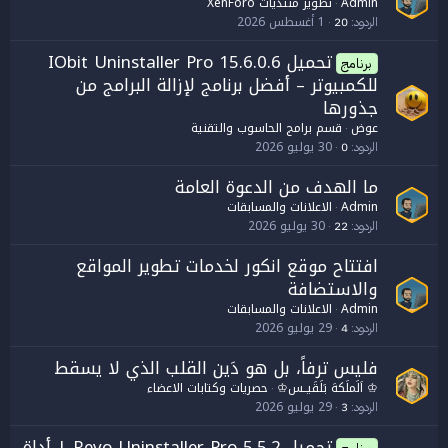
Admin
تطوير منتديات XenForo
1 أغسطس 2026
الردود
20
تحميل IObit Uninstaller Pro 15.6.0.6
برنامج
للكمبيوتر – أفضل برنامج لإزالة البرامج من
جذورها
عوض
قسم برامج الحاسوب والتقنية
30 يوليو 2026
الردود
0
ما الهدف من الدعوة العامة
Admin
الاعلانات والمسابقات
30 يوليو 2026
الردود
22
افتتاح موقع انكور لخدمات تطوير المواقع
والاستضافة
Admin
الاعلانات والمسابقات
29 يوليو 2026
الردود
4
فليس ترفاً، بل هو دَين القلب الذي لا يسقط
♔ اَلَملَكهَ بَلَقَيــس♔
حصريات وكتابات الاعضاء
29 يوليو 2026
الردود
3
تحميل Revo Uninstaller Pro 5.5.2 | أداة